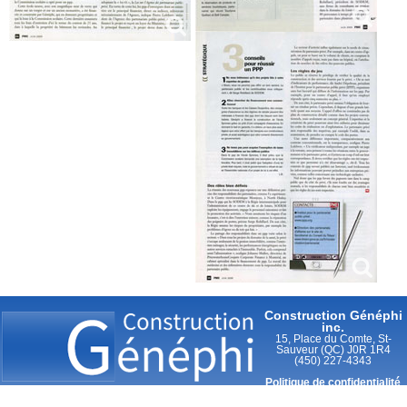
Construction Généphi
inc.
15, Place du Comte, St-
Sauveur (QC) J0R 1R4
(450) 227-4343
Politique de confidentialité
/
Condition d'utilisation