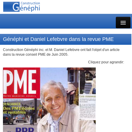
Accueil
Généphi et Daniel Lefebvre dans la revue PME
Profil de l'entreprise
Construction Généphi inc. et M. Daniel Lefebvre ont fait l'objet d'un article
dans la revue conseil PME de Juin 2005.
Expertise
Cliquez pour agrandir:
Réalisations
Partenariats et PPP
Historique
Nouvelles